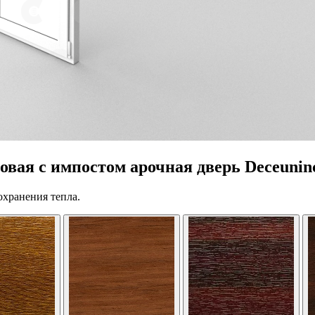
вая с импостом арочная дверь Deceuninc
охранения тепла.