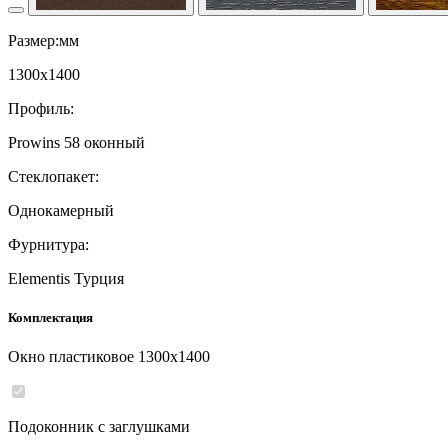
Размер:мм
1300
x
1400
Профиль:
Prowins 58 оконный
Стеклопакет:
Однокамерный
Фурнитура:
Elementis Турция
Комплектация
Окно пластиковое
1300
x
1400
Подоконник с заглушками