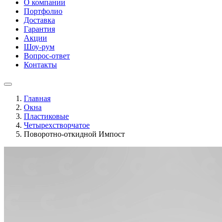
О компании
Портфолио
Доставка
Гарантия
Акции
Шоу-рум
Вопрос-ответ
Контакты
Главная
Окна
Пластиковые
Четырехстворчатое
Поворотно-откидной Импост