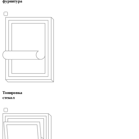
фурнитура
Тонировка
стекол