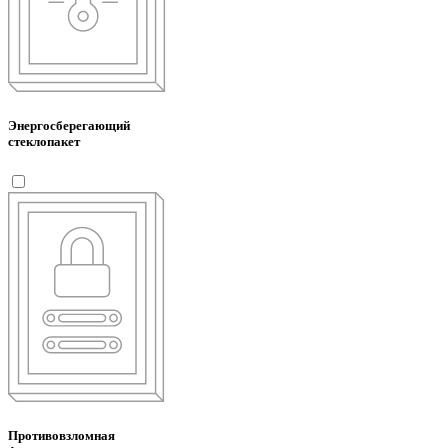
Энергосберегающий
стеклопакет
Противовзломная