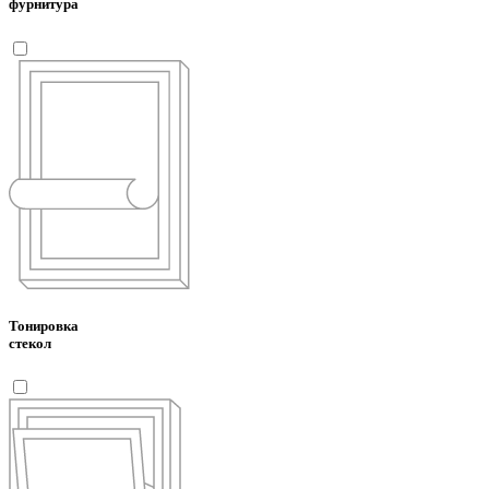
фурнитура
Тонировка
стекол