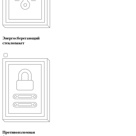
Энергосберегающий
стеклопакет
Противовзломная